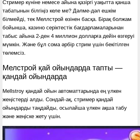
Стример күніне немесе айына қазіргі уақытта қанша
табатынын білгіңіз келе ме? Дәлме-дәл ешкім
білмейді, тек Меллстрой өзінен басқа. Бірақ болжам
бойынша, казино серіктестік бағдарламаларынан
табыс айына 2-ден 4 миллион долларға дейін өзгеруі
мүмкін. Және бұл сома әрбір стрим үшін бекітілген
төлемсіз.
Мелстрой қай ойындарда тапты —
қандай ойындарда
Mellstroy қандай ойын автоматтарында ең үлкен
жеңістерді алды. Сондай-ақ, стример қандай
ойындарды таңдайды, осылайша үлкен ақша табу
және жеңіске жету үшін.