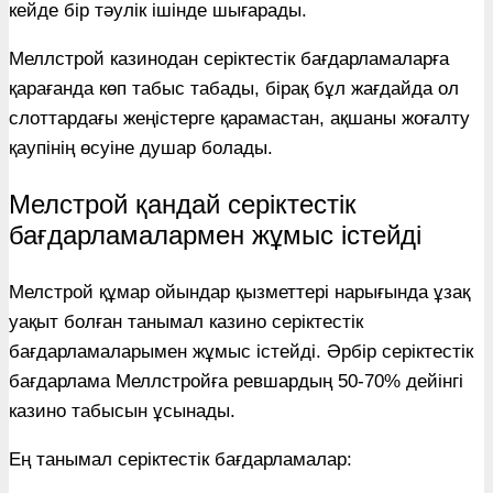
кейде бір тәулік ішінде шығарады.
Меллстрой казинодан серіктестік бағдарламаларға
қарағанда көп табыс табады, бірақ бұл жағдайда ол
слоттардағы жеңістерге қарамастан, ақшаны жоғалту
қаупінің өсуіне душар болады.
Мелстрой қандай серіктестік
бағдарламалармен жұмыс істейді
Мелстрой құмар ойындар қызметтері нарығында ұзақ
уақыт болған танымал казино серіктестік
бағдарламаларымен жұмыс істейді. Әрбір серіктестік
бағдарлама Меллстройға ревшардың 50-70% дейінгі
казино табысын ұсынады.
Ең танымал серіктестік бағдарламалар: