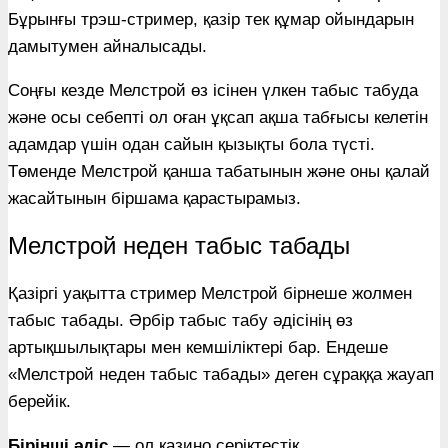
Бұрынғы трэш-стример, қазір тек құмар ойындарын
дамытумен айналысады.
Соңғы кезде Мелстрой өз ісінен үлкен табыс табуда
және осы себепті ол оған ұқсап ақша табғысы келетін
адамдар үшін одан сайын қызықты бола түсті.
Төменде Мелстрой қанша табатынын және оны қалай
жасайтынын біршама қарастырамыз.
Мелстрой неден табыс табады
Қазіргі уақытта стример Мелстрой бірнеше жолмен
табыс табады. Әрбір табыс табу әдісінің өз
артықшылықтары мен кемшіліктері бар. Ендеше
«Мелстрой неден табыс табады» деген сұраққа жауап
берейік.
Бірінші әдіс
— ол казино серіктестік