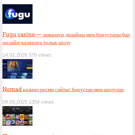
Fugu casino — заманауи дизайны мен бонустары бар
онлайн-казиноға толық шолу
14.02.2026
376 views
Nomad казино ресми сайты: бонустар мен шолулар
09.03.2025
1359 views