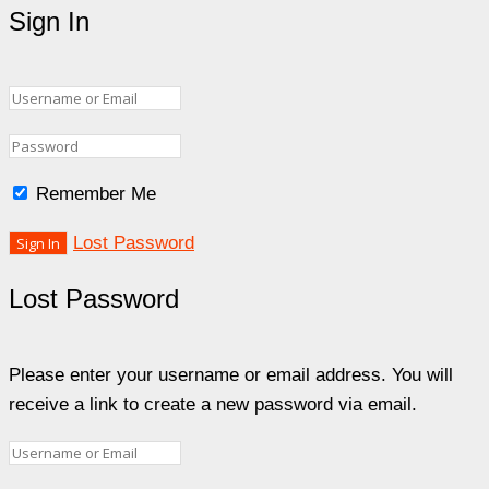
Sign In
Remember Me
Lost Password
Lost Password
Please enter your username or email address. You will
receive a link to create a new password via email.