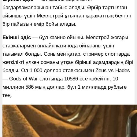
бағдарламаларынан табыс алады. Әрбір тартылған
ойыншы үшін Меллстрой ұтылған қаражаттың белгілі
бір пайызын өмір бойы алады.
Екінші әдіс
— бұл казино ойыны. Мелстрой жоғары
ставкалармен онлайн казинода ойнағаны үшін
танымал болды. Сонымен қатар, стример слоттарда
жеткілікті үлкен соманы ұтқан бірінші адамдардың бірі
болды. Ол 1 000 доллар ставкасымен Zeus vs Hades
— Gods of War слотында 10586 есе көбейтіп, 10
миллион 586 мың доллар, бұл 1 миллиард рубльге
тең.