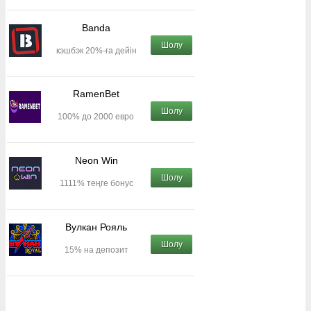
Banda
Шолу
кэшбэк 20%-ға дейін
RamenBet
Шолу
100% до 2000 евро
Neon Win
Шолу
1111% теңге бонус
Вулкан Рояль
Шолу
15% на депозит
Соңғы жаңалықтар