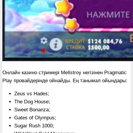
Онлайн казино стримері Mellstroy негізінен Pragmatic
Play провайдерінде ойнайды. Ең танымал ойындары:
Zeus vs Hades;
The Dog House;
Sweet Bonanza;
Gates of Olympus;
Sugar Rush 1000;