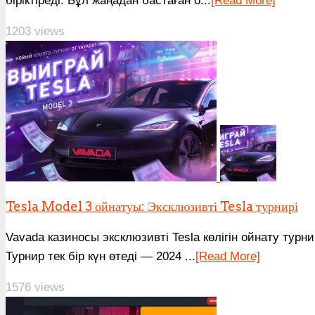
біріктіреді. Бұл жаңадан бастаған о...
[Read More]
1203 views
Tesla Model 3 ойнатуы: Эксклюзивті Tesla турнирі
Vavada казиносы эксклюзивті Tesla көлігін ойнату тур
Турнир тек бір күн өтеді — 2024 ...
[Read More]
1576 views