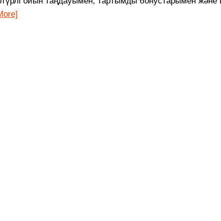
әртүрлі ойын таңдауымен, тартымды бонустарымен жән
More]