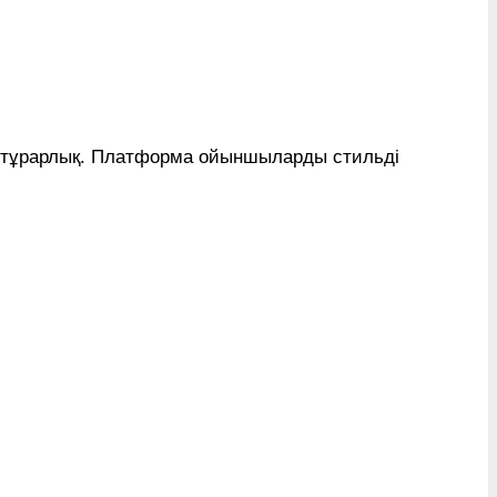
ға тұрарлық. Платформа ойыншыларды стильді