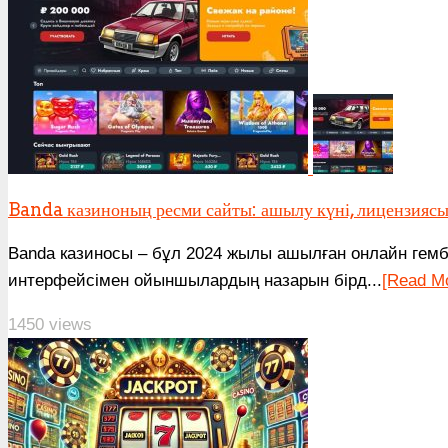
Banda казиноның ресми сайты: ашылу күні, лицензияс
Banda казиносы – бұл 2024 жылы ашылған онлайн гембл
интерфейсімен ойыншылардың назарын бірд...
[Read M
1450 views